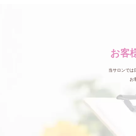
お客
当サロンでは
お