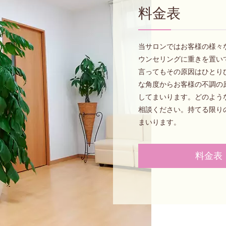
料金表
当サロンではお客様の様々
ウンセリングに重きを置い
言ってもその原因はひとり
な角度からお客様の不調の
してまいります。どのよう
相談ください。持てる限り
まいります。
料金表